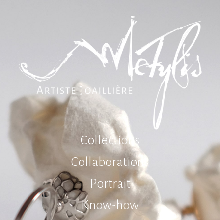
C
o
l
l
e
c
t
i
o
n
s
C
o
l
l
a
b
o
r
a
t
i
o
n
s
P
o
r
t
r
a
i
t
K
n
o
w
-
h
o
w