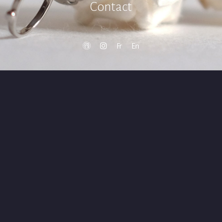
C
o
n
t
a
c
t