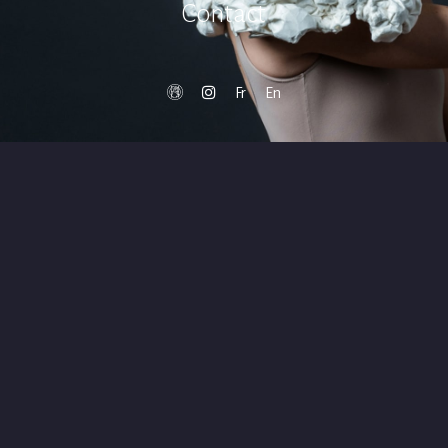
C
o
n
t
a
c
t