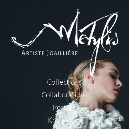
C
o
l
l
e
c
t
i
o
n
s
C
o
l
l
a
b
o
r
a
t
i
o
n
s
P
o
r
t
r
a
i
t
K
n
o
w
-
h
o
w